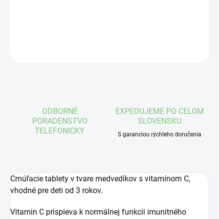
DETAILNÉ INFORMÁCIE
OPÝTAŤ SA
STRÁŽIŤ
ODBORNÉ
EXPEDUJEME PO CELOM
PORADENSTVO
SLOVENSKU
TELEFONICKY
S garanciou rýchleho doručenia
Cmúľacie tablety v tvare medvedíkov s vitamínom C,
vhodné pre deti od 3 rokov.
Vitamin C prispieva k normálnej funkcii imunitného