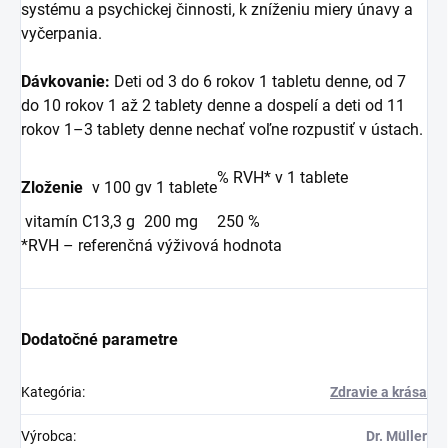
systému a psychickej činnosti, k zníženiu miery únavy a
vyčerpania.
Dávkovanie:
Deti od 3 do 6 rokov 1 tabletu denne, od 7
do 10 rokov 1 až 2 tablety denne a dospelí a deti od 11
rokov 1–3 tablety denne nechať voľne rozpustiť v ústach.
% RVH* v 1 tablete
Zloženie
v 100 g
v 1 tablete
vitamín C
13,3 g
200 mg
250 %
*RVH – referenčná výživová hodnota
Dodatočné parametre
Kategória
:
Zdravie a krása
Výrobca
:
Dr. Müller