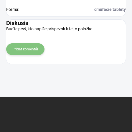
Forma
:
cmúľacie tablety
Diskusia
Buďte prvý, kto napíše príspevok k tejto položke.
Pridať komentár
Z
á
p
ä
t