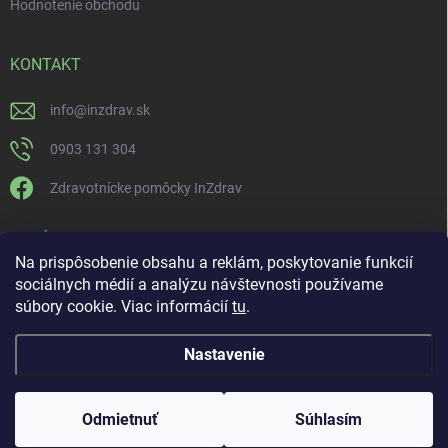
Hodnotenie obchodu
KONTAKT
info
@
inzdrav.sk
0903 131 304
Zdravotnícke pomôcky InZdrav
PRIJÍMAME ONLINE PLATBY
Na prispôsobenie obsahu a reklám, poskytovanie funkcií
sociálnych médií a analýzu návštevnosti používame
súbory cookie. Viac informácií
tu
.
Nastavenie
Copyright 2026
IN-ZDRAV
. Všetky práva vyhradené.
Upraviť nastavenie
cookies
ŠPECIALISTI NA ORTÉZY, KOMPRESNÚ TERAPIU A
Odmietnuť
Súhlasím
REHABILITÁCIU
Vytvoril Shoptet