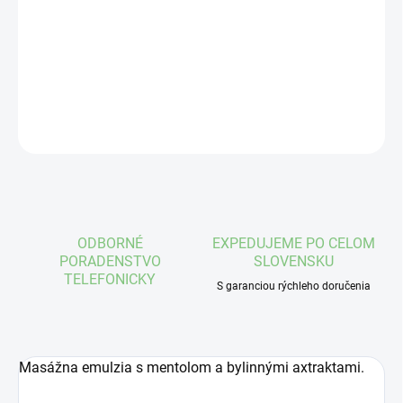
Relax- po športovom výkone
DETAILNÉ INFORMÁCIE
OPÝTAŤ SA
STRÁŽIŤ
ODBORNÉ
EXPEDUJEME PO CELOM
PORADENSTVO
SLOVENSKU
TELEFONICKY
S garanciou rýchleho doručenia
Masážna emulzia s mentolom a bylinnými axtraktami.